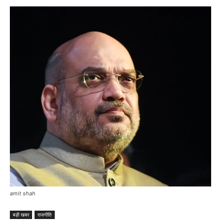
amit shah
बड़ी खबर
राजनीति