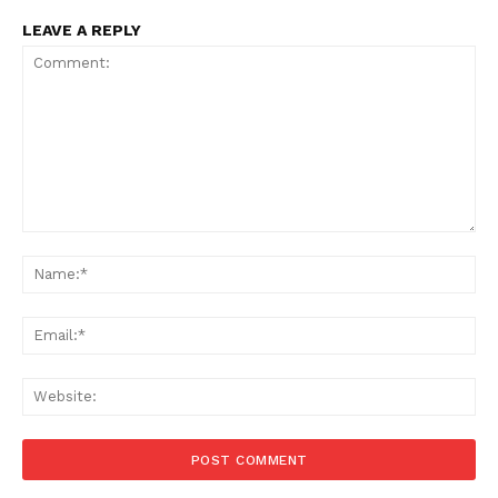
LEAVE A REPLY
Comment:
Na
Ema
Web