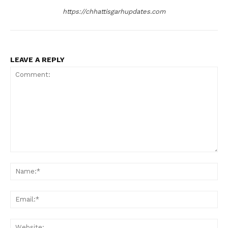
https://chhattisgarhupdates.com
LEAVE A REPLY
Comment:
Na
Ema
Web