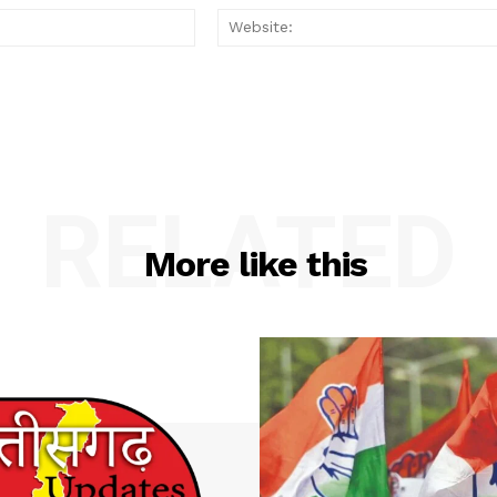
Email:*
RELATED
More like this