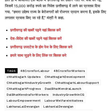
हाल ही में आयोजित एक बैठक में छत्तीसगढ़ की उद्योग नीति पर चर्चा की गई,
जिसमें 15,000 करोड़ रुपये का निवेश छत्तीसगढ़ में लाने का प्रस्ताव दिया
गया. “हमारा उद्देश्य राज्य के बेरोजगारों को रोजगार प्रदान करना है, इसके लिए
लगातार प्रयास किए जा रहे हैं,” मंत्री ने कहा.
छत्तीसगढ़ की खबरें पढ़ने यहां क्लिक करें
देश-विदेश की खबरें पढ़ने यहां क्लिक करें
छत्तीसगढ़ उपदटेस के होम पेज के लिए क्लिक करे
हमारे साथ जुड़ने के लिए लिंक पर क्लिक करे
TAGS
48CroreForLabour
48CroreForWorkers
chhattisgarh Updates
ChhattisgarhDevelopment
ChhattisgarhIndustryGrowth
ChhattisgarhLabourSupport
ChhattisgarhProgress
DaalBhatKendraLaunch
DalBhatKendraForWorkers
IndustryGrowthInCG
LabourEmpowerment
LabourWelfareInitiatives
LakhanaLalDevangan
LakhanlalDevangan