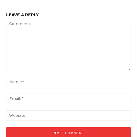
LEAVE A REPLY
Comment:
Na
Ema
Web