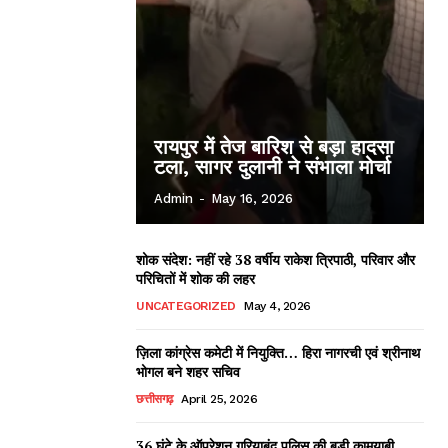
रायपुर में तेज बारिश से बड़ा हादसा
टला, सागर दुलानी ने संभाला मोर्चा
Admin
-
May 16, 2026
शोक संदेश: नहीं रहे 38 वर्षीय राकेश त्रिपाठी, परिवार और
परिचितों में शोक की लहर
UNCATEGORIZED
May 4, 2026
ज़िला कांग्रेस कमेटी में नियुक्ति… हिरा नागरची एवं श्रीनाथ
भोगल बने शहर सचिव
छत्तीसगढ़
April 25, 2026
36 घंटे के ऑपरेशन गरियाबंद पुलिस की बड़ी कामयाबी,