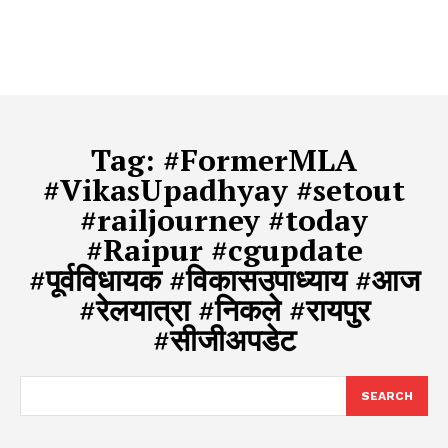
Tag:
#FormerMLA
#VikasUpadhyay #setout
#railjourney #today
#Raipur #cgupdate
#पूर्वविधायक #विकासउपाध्याय #आज
#रेलयात्रा #निकले #रायपुर
#सीजीअपडेट
SEARCH