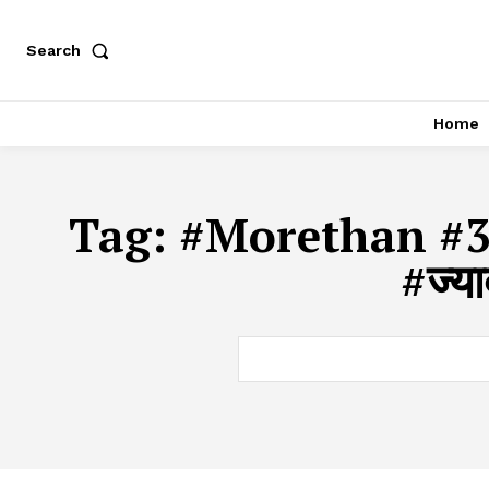
Search
Home
Tag:
#Morethan #3
#ज्य