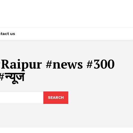
tact us
#Raipur #news #300
न्यूज
SEARCH