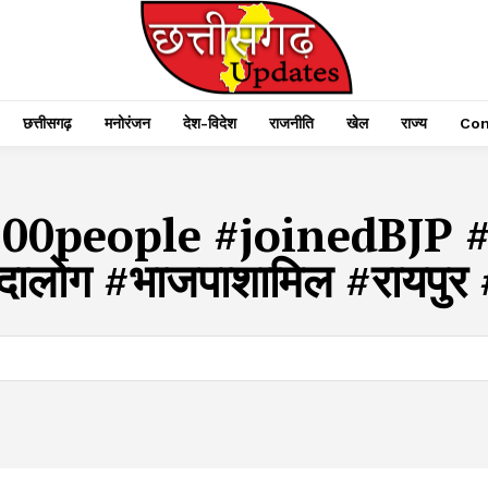
छत्तीसगढ़
मनोरंजन
देश-विदेश
राजनीति
खेल
राज्य
Con
00people #joinedBJP 
ादालोग #भाजपाशामिल #रायपुर #