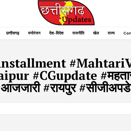
छत्तीसगढ़
मनोरंजन
देश-विदेश
राजनीति
खेल
राज्य
Con
installment #Mahtari
pur #CGupdate #महतारीव
आजजारी #रायपुर #सीजीअपड