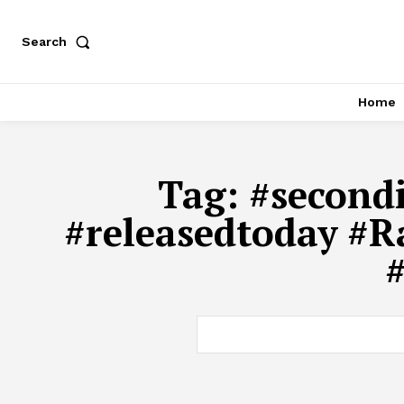
Search
Home
Tag:
#second
#releasedtoday #Rai
#