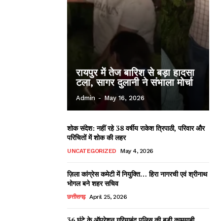
रायपुर में तेज बारिश से बड़ा हादसा
टला, सागर दुलानी ने संभाला मोर्चा
Admin
-
May 16, 2026
शोक संदेश: नहीं रहे 38 वर्षीय राकेश त्रिपाठी, परिवार और
परिचितों में शोक की लहर
UNCATEGORIZED
May 4, 2026
ज़िला कांग्रेस कमेटी में नियुक्ति… हिरा नागरची एवं श्रीनाथ
भोगल बने शहर सचिव
छत्तीसगढ़
April 25, 2026
36 घंटे के ऑपरेशन गरियाबंद पुलिस की बड़ी कामयाबी,