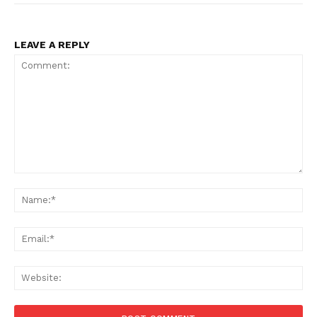
LEAVE A REPLY
Comment:
Na
Ema
Web