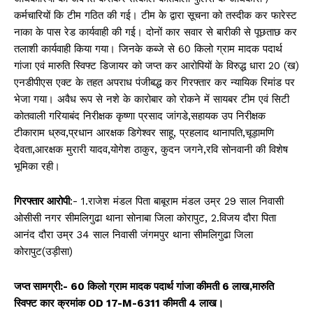
कर्मचारियों कि टीम गठित की गई। टीम के द्वारा सूचना को तस्दीक कर फारेस्ट
नाका के पास रेड कार्यवाही की गई। दोनों कार सवार से बारीकी से पूछताछ कर
तलाशी कार्यवाही किया गया। जिनके कब्जे से 60 किलो ग्राम मादक पदार्थ
गांजा एवं मारुति स्विफ्ट डिजायर को जप्त कर आरोपियों के विरुद्ध धारा 20 (ख)
एनडीपीएस एक्ट के तहत अपराध पंजीबद्ध कर गिरफ्तार कर न्यायिक रिमांड पर
भेजा गया। अवैध रूप से नशे के कारोबार को रोकने में सायबर टीम एवं सिटी
कोतवाली गरियाबंद निरीक्षक कृष्णा प्रसाद जांगडे,सहायक उप निरीक्षक
टीकाराम ध्रुव,प्रधान आरक्षक डिगेश्वर साहू, प्रहलाद थानापति,चूड़ामणि
देवता,आरक्षक मुरारी यादव,योगेश ठाकुर, कुदन जगने,रवि सोनवानी की विशेष
भूमिका रही।
गिरफ्तार आरोपी
:- 1.राजेश मंडल पिता बाबूराम मंडल उम्र 29 साल निवासी
ओसीसी नगर सीमलिगुढा थाना सोनाबा जिला कोरापुट, 2.विजय दौरा पिता
आनंद दौरा उम्र 34 साल निवासी जंगमपुर थाना सीमलिगुढा जिला
कोरापुट(उड़ीसा)
जप्त सामग्री:- 60 किलो ग्राम मादक पदार्थ गांजा कीमती 6 लाख,मारुति
स्विफ्ट कार क्रमांक OD 17-M-6311 कीमती 4 लाख।