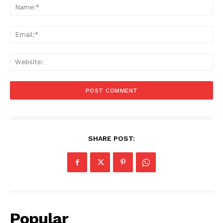
Na
Ema
Web
SHARE POST:
Popular