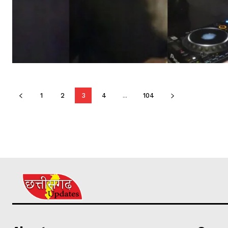
1
2
3
4
...
104