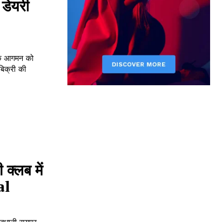
 डेयरी
के आगमन को
बिक्री की
 क्लब में
al