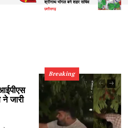
श्रीनाथ भोगल बने शहर सचिव
छत्तीसगढ़
Breaking
 आईपीएस
 ने जारी