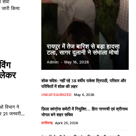
 सेवा
श जारी किया
रायपुर में तेज बारिश से बड़ा हादसा
टला, सागर दुलानी ने संभाला मोर्चा
विंग
Admin
-
May 16, 2026
 लेकर
शोक संदेश: नहीं रहे 38 वर्षीय राकेश त्रिपाठी, परिवार और
परिचितों में शोक की लहर
UNCATEGORIZED
May 4, 2026
ओ विभाग ने
ज़िला कांग्रेस कमेटी में नियुक्ति… हिरा नागरची एवं श्रीनाथ
 21 जनवरी...
भोगल बने शहर सचिव
छत्तीसगढ़
April 25, 2026