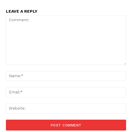
LEAVE A REPLY
Comment:
Na
Ema
Web