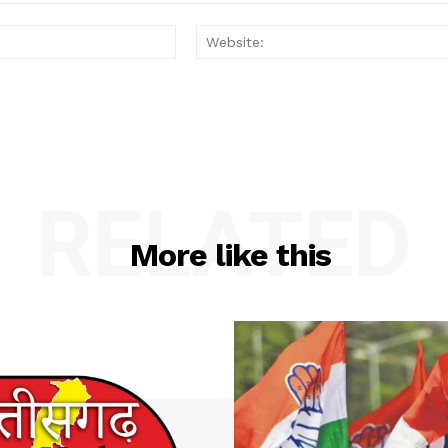
Email:*
RELATED
More like this