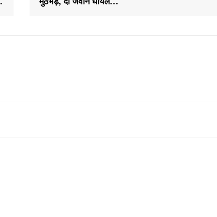
…
मुठभेड़, दो जवान घायल…