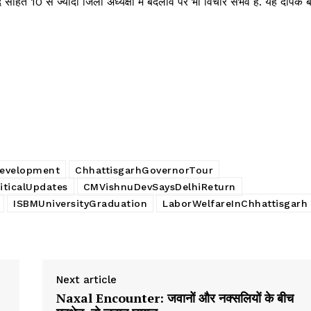
ंद सहित 10 से ज्यादा जिला अध्यक्षों में बदलाव पर भी विचार संभव है. यह दीपक 
Development
ChhattisgarhGovernorTour
iticalUpdates
CMVishnuDevSaysDelhiReturn
ISBMUniversityGraduation
LaborWelfareInChhattisgarh
Next article
Naxal Encounter: जवानों और नक्सलियों के बीच