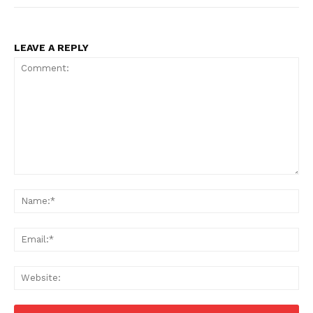
LEAVE A REPLY
Comment:
Na
Ema
Web