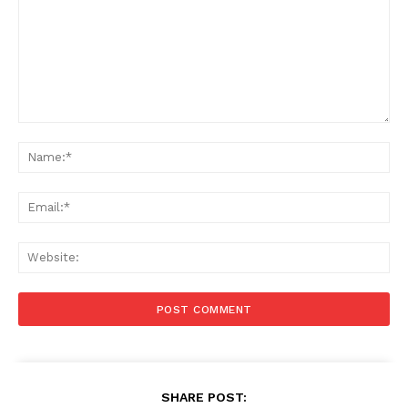
Comment:
Na
Ema
Web
SHARE POST: