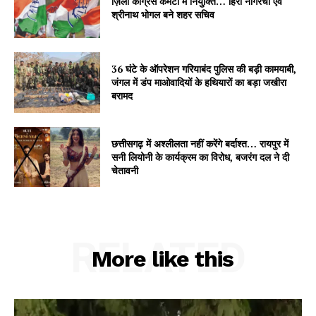
ज़िला कांग्रेस कमेटी में नियुक्ति… हिरा नागरची एवं
श्रीनाथ भोगल बने शहर सचिव
36 घंटे के ऑपरेशन गरियाबंद पुलिस की बड़ी कामयाबी,
जंगल में डंप माओवादियों के हथियारों का बड़ा जखीरा
बरामद
छत्तीसगढ़ में अश्लीलता नहीं करेंगे बर्दाश्त… रायपुर में
सनी लियोनी के कार्यक्रम का विरोध, बजरंग दल ने दी
चेतावनी
RELATED
More like this