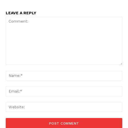
LEAVE A REPLY
Comment:
Na
Ema
Web