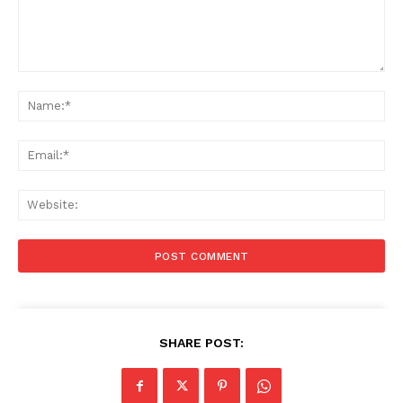
Comment:
Na
Ema
Web
SHARE POST: