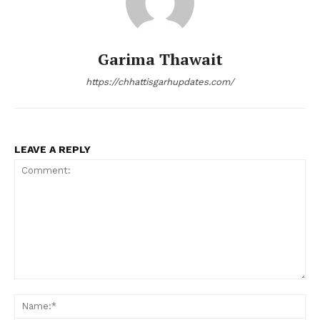
Garima Thawait
https://chhattisgarhupdates.com/
LEAVE A REPLY
Comment:
Na