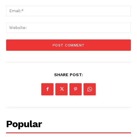
Ema
Web
SHARE POST:
Popular