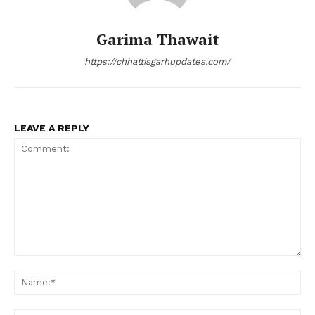
Garima Thawait
https://chhattisgarhupdates.com/
LEAVE A REPLY
Comment:
Na