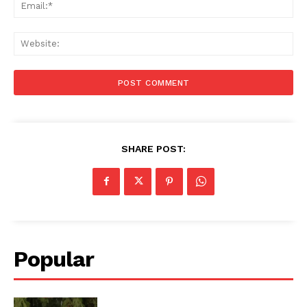
Ema
Web
SHARE POST:
Popular