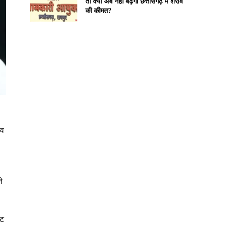
तो क्या अब नहीं बढ़ेगी छत्तीसगढ़ में शराब
की कीमत?
ंव
े
कट