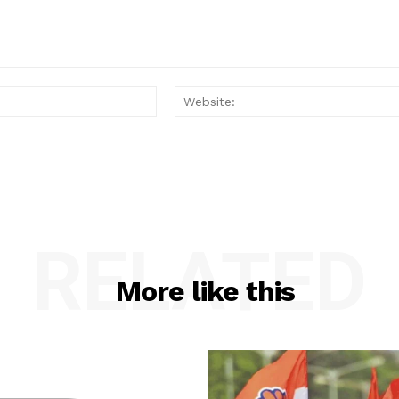
Email:*
RELATED
More like this