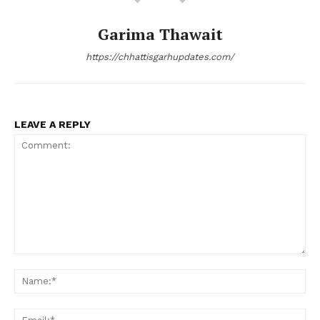
Garima Thawait
https://chhattisgarhupdates.com/
LEAVE A REPLY
Comment:
Na
Ema