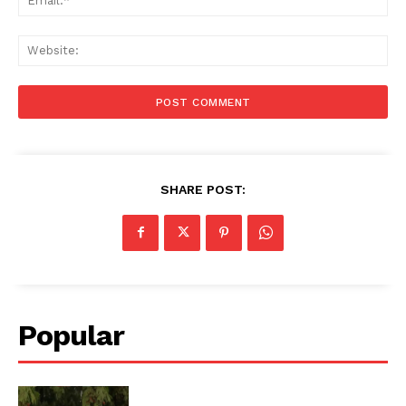
Web
SHARE POST:
Popular