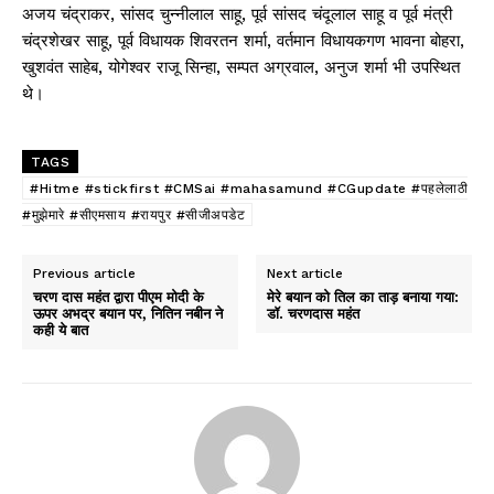
अजय चंद्राकर, सांसद चुन्नीलाल साहू, पूर्व सांसद चंदूलाल साहू व पूर्व मंत्री
चंद्रशेखर साहू, पूर्व विधायक शिवरतन शर्मा, वर्तमान विधायकगण भावना बोहरा,
खुशवंत साहेब, योगेश्वर राजू सिन्हा, सम्पत अग्रवाल, अनुज शर्मा भी उपस्थित
थे।
TAGS
#Hitme #stickfirst #CMSai #mahasamund #CGupdate #पहलेलाठी
#मुझेमारे #सीएमसाय #रायपुर #सीजीअपडेट
Previous article
Next article
चरण दास महंत द्वारा पीएम मोदी के
मेरे बयान को तिल का ताड़ बनाया गया:
ऊपर अभद्र बयान पर, नितिन नबीन ने
डॉ. चरणदास महंत
कही ये बात