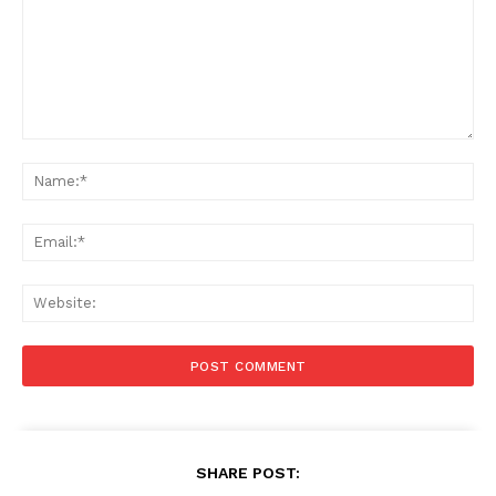
Comment:
Na
Ema
Web
SHARE POST: