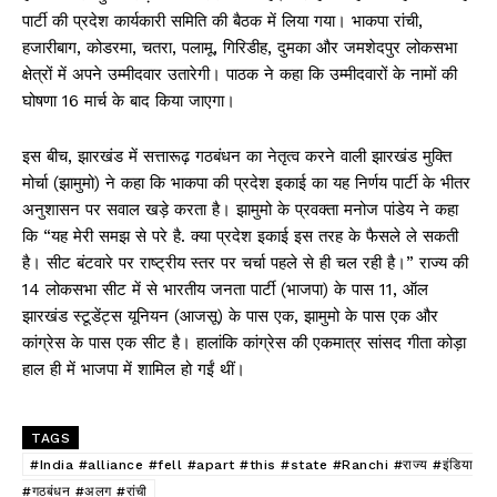
पार्टी की प्रदेश कार्यकारी समिति की बैठक में लिया गया। भाकपा रांची,
हजारीबाग, कोडरमा, चतरा, पलामू, गिरिडीह, दुमका और जमशेदपुर लोकसभा
क्षेत्रों में अपने उम्मीदवार उतारेगी। पाठक ने कहा कि उम्मीदवारों के नामों की
घोषणा 16 मार्च के बाद किया जाएगा।
इस बीच, झारखंड में सत्तारूढ़ गठबंधन का नेतृत्व करने वाली झारखंड मुक्ति
मोर्चा (झामुमो) ने कहा कि भाकपा की प्रदेश इकाई का यह निर्णय पार्टी के भीतर
अनुशासन पर सवाल खड़े करता है। झामुमो के प्रवक्ता मनोज पांडेय ने कहा
कि “यह मेरी समझ से परे है. क्या प्रदेश इकाई इस तरह के फैसले ले सकती
है। सीट बंटवारे पर राष्ट्रीय स्तर पर चर्चा पहले से ही चल रही है।” राज्य की
14 लोकसभा सीट में से भारतीय जनता पार्टी (भाजपा) के पास 11, ऑल
झारखंड स्टूडेंट्स यूनियन (आजसू) के पास एक, झामुमो के पास एक और
कांग्रेस के पास एक सीट है। हालांकि कांग्रेस की एकमात्र सांसद गीता कोड़ा
हाल ही में भाजपा में शामिल हो गईं थीं।
TAGS
#India #alliance #fell #apart #this #state #Ranchi #राज्य #इंडिया
#गठबंधन #अलग #रांची