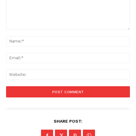
Comment:
Na
Ema
Web
SHARE POST: