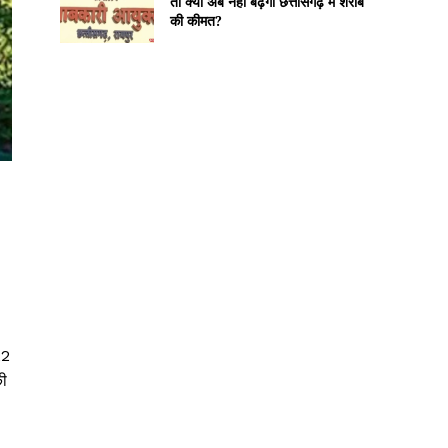
तो क्या अब नहीं बढ़ेगी छत्तीसगढ़ में शराब
की कीमत?
।
22
की