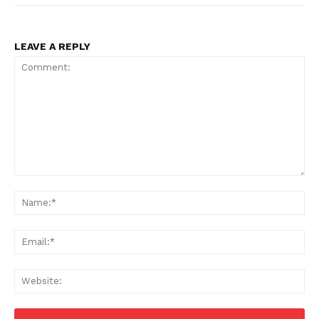
LEAVE A REPLY
Comment:
Na
Ema
Web