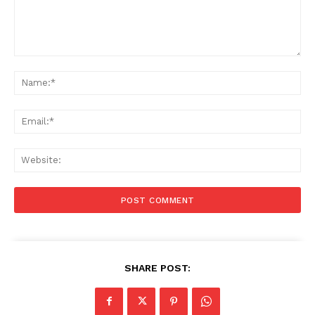
Comment:
Na
Ema
Web
SHARE POST: