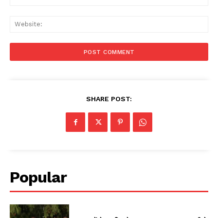
Web
SHARE POST:
Popular