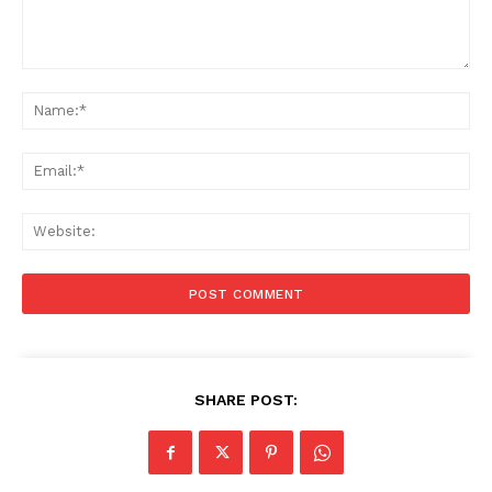
Comment:
Na
Ema
Web
SHARE POST: