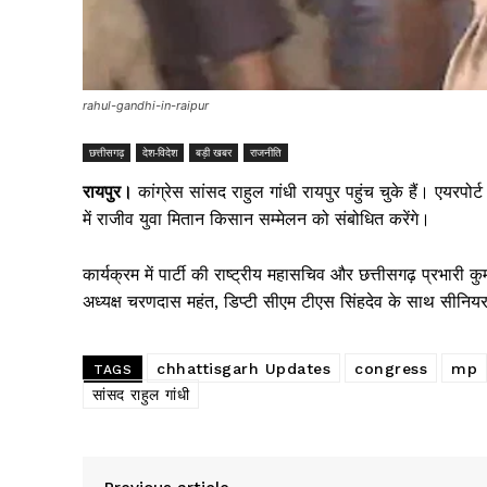
rahul-gandhi-in-raipur
छत्तीसगढ़
देश-विदेश
बड़ी खबर
राजनीति
रायपुर।
कांग्रेस सांसद राहुल गांधी रायपुर पहुंच चुके हैं। एयरपोर्
में राजीव युवा मितान किसान सम्मेलन को संबोधित करेंगे।
कार्यक्रम में पार्टी की राष्ट्रीय महासचिव और छत्तीसगढ़ प्रभारी क
अध्यक्ष चरणदास महंत, डिप्टी सीएम टीएस सिंहदेव के साथ सीनियर ऑ
chhattisgarh Updates
congress
mp
TAGS
सांसद राहुल गांधी