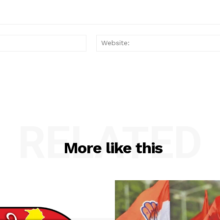
Email:*
RELATED
More like this