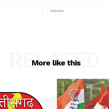
Email:*
RELATED
More like this