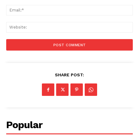
Ema
Web
SHARE POST:
Popular