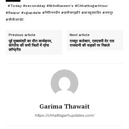
#Today #secondday #NitinNaveen's #Chhattisgarhtour
#Raipur #cgupdate #नितिननवीन #छत्तीसगढ़दौरे #आजदूसरादिन #रायपुर
#सीजीअपडेट
Previous article
Next article
पूर्व मुख्यमंत्री का दौरा कार्यक्रम,
रायपुर कलेक्टर, एसएसपी देर रात
कांग्रेस की सभी जिलों में प्रेस
राजधानी की सड़कों पर निकले
कॉन्फ्रेंस
Garima Thawait
https://chhattisgarhupdates.com/