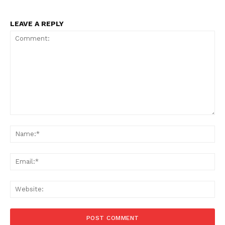
LEAVE A REPLY
Comment:
Na
Ema
Web