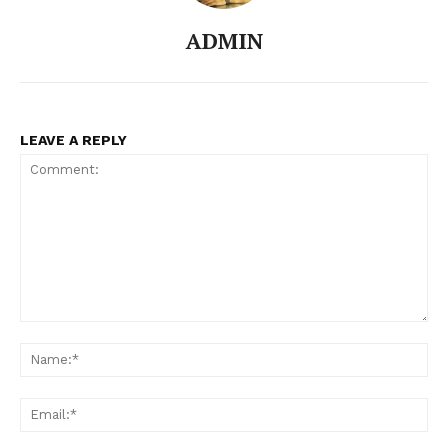
ADMIN
LEAVE A REPLY
Comment:
Na
Ema