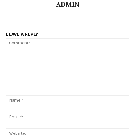
ADMIN
LEAVE A REPLY
Comment:
Na
Ema
Web