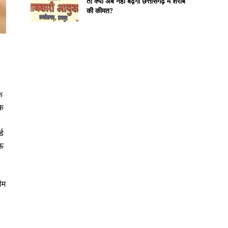
तो क्या अब नहीं बढ़ेगी छत्तीसगढ़ में शराब
की कीमत?
क
कि
्ड
 ऊ
ीम