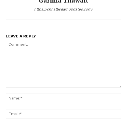
Garima Thawait
https://chhattisgarhupdates.com/
LEAVE A REPLY
Comment:
Na
Ema