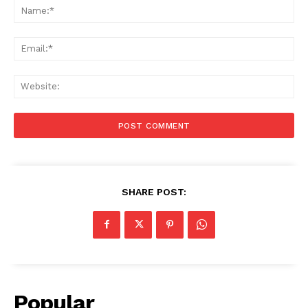
Na
Ema
Web
SHARE POST:
Popular