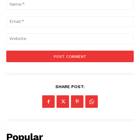
Na
Ema
Web
SHARE POST:
Popular