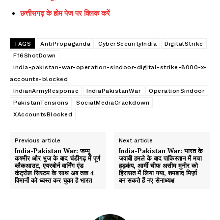
छत्तीसगढ़ के होम पेज पर क्लिक करें
TAGS
AntiPropaganda
CyberSecurityIndia
DigitalStrike
F16ShotDown
india-pakistan-war-operation-sindoor-digital-strike-8000-x-
accounts-blocked
IndianArmyResponse
IndiaPakistanWar
OperationSindoor
PakistanTensions
SocialMediaCrackdown
XAccountsBlocked
Previous article
Next article
India-Pakistan War: जम्मू
India-Pakistan War: भारत के
कश्मीर और भुज के बाद चंडीगढ़ में पूर्ण
जवाबी हमले के बाद पाकिस्तान में मचा
ब्लैकआउट, एयरबोर्न वार्निंग एंड
हड़कंप, आर्मी चीफ असीम मुनीर को
कंट्रोल सिस्टम के साथ अब तक 4
हिरासत में लिया गया, शमशाद मिर्ज़ा
विमानों को ध्वस्त कर चुका है भारत
बन सकते हैं नए सेनाध्यक्ष