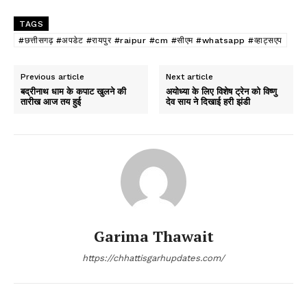
TAGS
#छत्तीसगढ़ #अपडेट #रायपुर #raipur #cm #सीएम #whatsapp #व्हाट्सएप
Previous article
Next article
बद्रीनाथ धाम के कपाट खुलने की
अयोध्या के लिए विशेष ट्रेन को विष्णु
तारीख आज तय हुई
देव साय ने दिखाई हरी झंडी
Garima Thawait
https://chhattisgarhupdates.com/