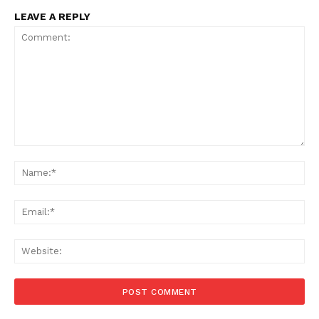
LEAVE A REPLY
Comment:
Na
Ema
Web