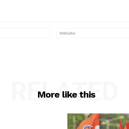
Email:*
RELATED
More like this