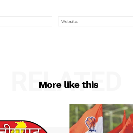
Email:*
RELATED
More like this