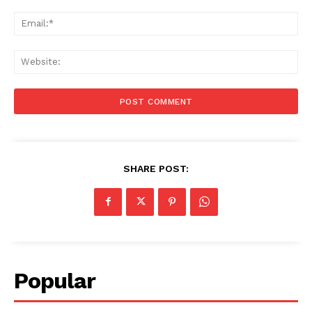
Ema
Web
SHARE POST:
Popular