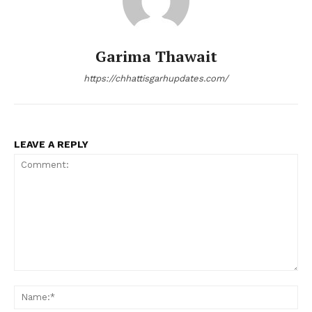
Garima Thawait
https://chhattisgarhupdates.com/
LEAVE A REPLY
Comment:
Na