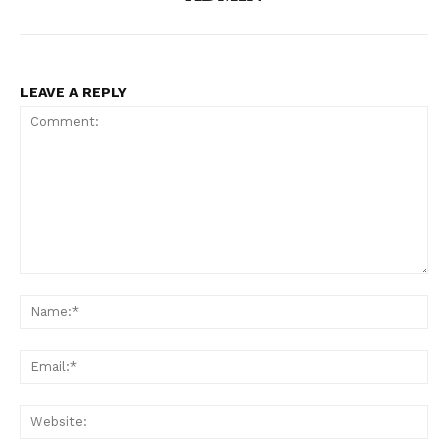
LEAVE A REPLY
Comment:
Na
Ema
Web