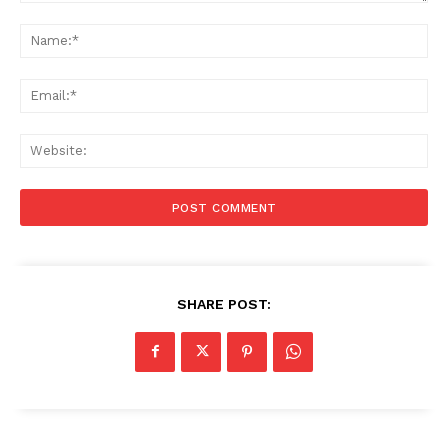
Comment:
Na
Ema
Web
SHARE POST: