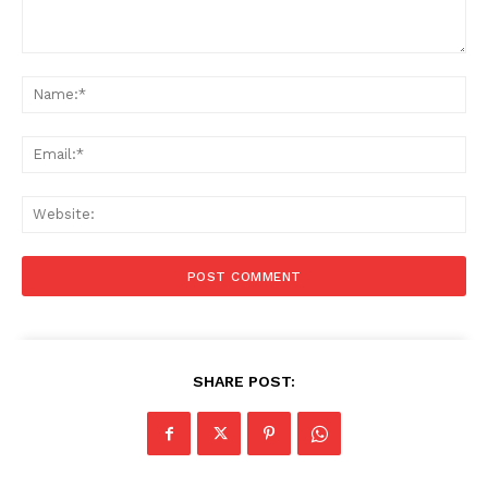
Comment:
Na
Ema
Web
SHARE POST: