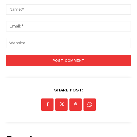
Comment:
Na
Ema
Web
SHARE POST: