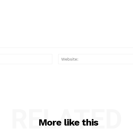
Email:*
RELATED
More like this