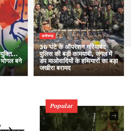
छत्तीसगढ़
36 घंटे के ऑपरेशन गरियाबंद
नियुक्ति…
पुलिस की बड़ी कामयाबी, जंगल में
 भोगल बने
डंप माओवादियों के हथियारों का बड़ा
जखीरा बरामद
Popular
,