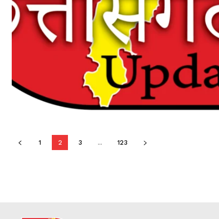
1
2
3
...
123